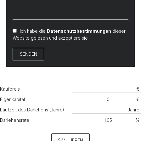
Ich habe die
Datenschutzbestimmungen
dieser
Website gelesen und akzeptiere sie
SENDEN
Kaufpreis
€
Eigenkapital
€
Laufzeit des Darlehens (Jahre)
Jahre
Darlehensrate
%
SIMULIEREN