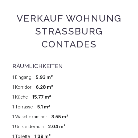
VERKAUF WOHNUNG
STRASSBURG C
ONTADES
RÄUMLICHKEITEN
1 Eingang
5.93 m²
1 Korridor
6.28 m²
1 Küche
15.77 m²
1 Terrasse
5.1 m²
1 Wäschekammer
3.55 m²
1 Umkleideraum
2.04 m²
1 Toilette
1.39 m²