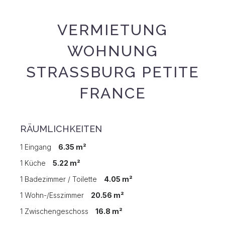
VERMIETUNG
WOHNUNG
STRASSBURG PETITE F
RANCE
RÄUMLICHKEITEN
1 Eingang
6.35 m²
1 Küche
5.22 m²
1 Badezimmer / Toilette
4.05 m²
1 Wohn-/Esszimmer
20.56 m²
1 Zwischengeschoss
16.8 m²