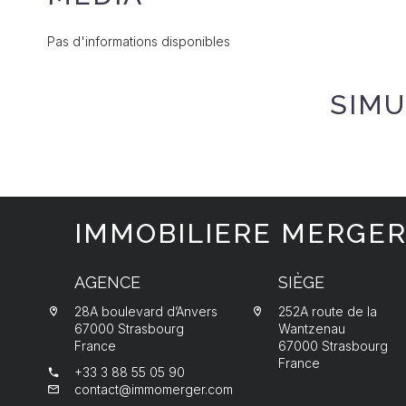
Pas d'informations disponibles
SIMU
IMMOBILIERE MERGE
AGENCE
SIÈGE
28A boulevard d’Anvers
252A route de la
67000 Strasbourg
Wantzenau
France
67000 Strasbourg
France
+33 3 88 55 05 90
contact@immomerger.com