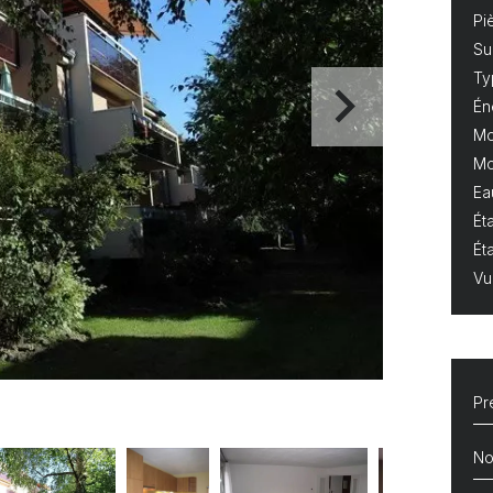
Pi
Su
Ty
Én
Mo
Mo
Ea
Éta
Ét
Vu