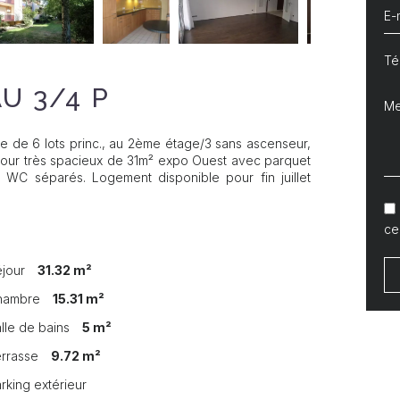
U 3/4 P
me de 6 lots princ., au 2ème étage/3 sans ascenseur,
éjour très spacieux de 31m² expo Ouest avec parquet
 WC séparés. Logement disponible pour fin juillet
ce
éjour
31.32 m²
Chambre
15.31 m²
alle de bains
5 m²
errasse
9.72 m²
arking extérieur