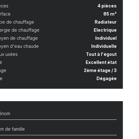
èces
4 pièces
rface
85 m²
pe de chauffage
Radiateur
ergie de chauffage
Electrique
yen de chauffage
Individuel
yen d'eau chaude
Individuelle
ux usées
Tout à l'égout
t
Excellent état
age
2ème étage / 3
e
Dégagée