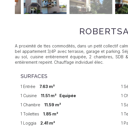
ROBERTSA
A proximité de ttes commodités, dans un petit collectif cal
bel appartement 3/4P avec terrasse, garage et parking. S
au sol, cuisine entièrement équipée, 2 chambres, SDB &
entièrement repeint. Chauffage individuel élec.
SURFACES
1 Entrée
7.63 m²
1 S
1 Cuisine
11.51 m²
Equipée
1 
1 Chambre
11.59 m²
1 S
1 Toilettes
1.85 m²
1 T
1 Loggia
2.41 m²
1 P