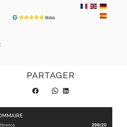
E
PARTAGER
OMMAIRE
férence
296/20