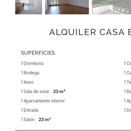
ALQUILER CASA
SUPERFICIES
1 Dormitorio
1 C
1 Bodega
1 C
1 Aseo
1 T
1 Sala de estar
23 m²
1 B
1 Aparcamiento interior
1 A
1 Entrada
1 D
1 Salón
23 m²