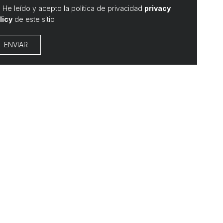
He leído y acepto la política de privacidad
privacy
licy
de este sitio
ENVIAR