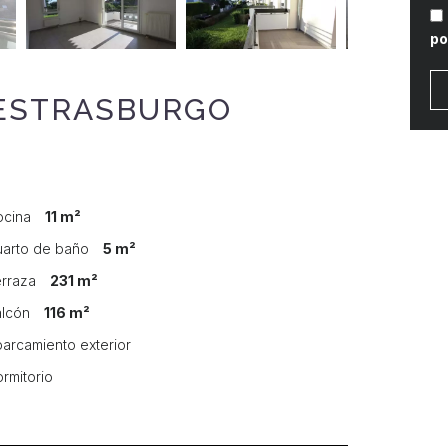
po
 ESTRASBURGO
ocina
11 m²
uarto de baño
5 m²
erraza
231 m²
alcón
116 m²
parcamiento exterior
ormitorio