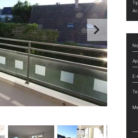
Ti
Ac