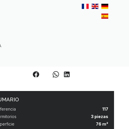
A
UMARIO
ferencia
117
rmitorios
3 piezas
perficie
76 m²