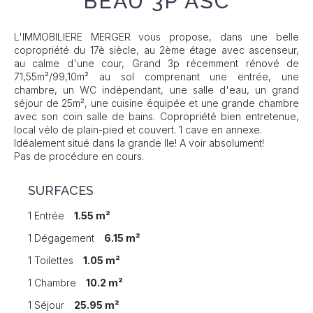
BEAU 3P ASC
L'IMMOBILIERE MERGER vous propose, dans une belle
copropriété du 17è siècle, au 2ème étage avec ascenseur,
au calme d'une cour, Grand 3p récemment rénové de
71,55m²/99,10m² au sol comprenant une entrée, une
chambre, un WC indépendant, une salle d'eau, un grand
séjour de 25m², une cuisine équipée et une grande chambre
avec son coin salle de bains. Copropriété bien entretenue,
local vélo de plain-pied et couvert. 1 cave en annexe.
Idéalement situé dans la grande Ile! A voir absolument!
Pas de procédure en cours.
SURFACES
1 Entrée
1.55 m²
1 Dégagement
6.15 m²
1 Toilettes
1.05 m²
1 Chambre
10.2 m²
1 Séjour
25.95 m²