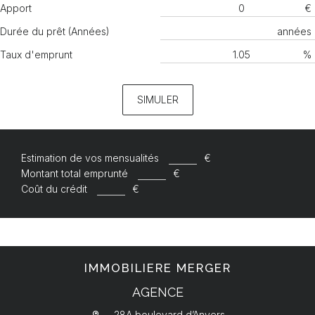
Apport
€
Durée du prêt (Années)
années
Taux d'emprunt
%
SIMULER
Estimation de vos mensualités
€
Montant total emprunté
€
Coût du crédit
€
IMMOBILIERE MERGER
AGENCE
28A boulevard d’Anvers